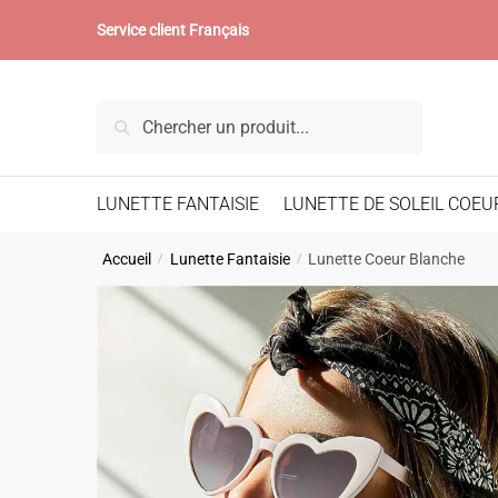
Skip
Skip
Service client Français
to
to
navigation
content
Recherche
Recherche
pour :
LUNETTE FANTAISIE
LUNETTE DE SOLEIL COEU
Accueil
Lunette Fantaisie
Lunette Coeur Blanche
/
/