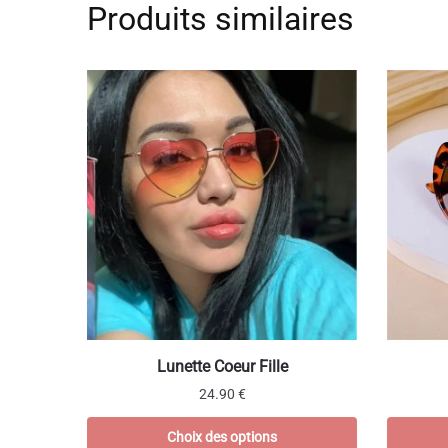
Produits similaires
Ce
Lunette Coeur Fille
produit
24.90
€
a
plusieurs
Choix des options