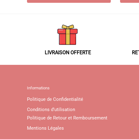
variations.
Les
options
peuvent
être
choisies
sur
LIVRAISON OFFERTE
RE
la
page
du
produit
Informations
Politique de Confidentialité
Conditions d’utilisation
Politique de Retour et Remboursement
Mentions Légales