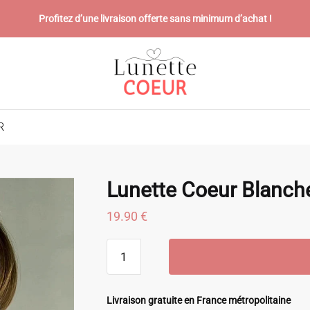
Profitez d’une livraison offerte sans minimum d’achat !
R
Lunette Coeur Blanch
19.90
€
quantité
de
Lunette
Coeur
Livraison gratuite en France métropolitaine