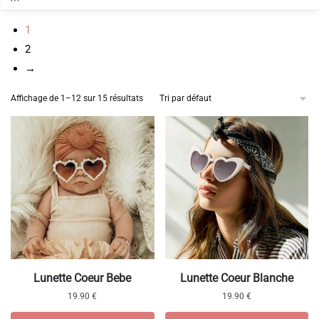
1
2
→
Affichage de 1–12 sur 15 résultats
Ce
Lunette Coeur Bebe
Lunette Coeur Blanche
produit
19.90
€
19.90
€
a