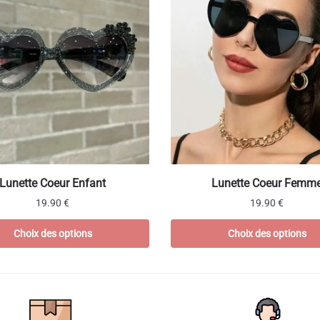
Ce
Lunette Coeur Enfant
Lunette Coeur Femm
produit
19.90
€
19.90
€
a
s
plusieurs
Choix des options
Choix des options
s.
variations.
Les
options
peuvent