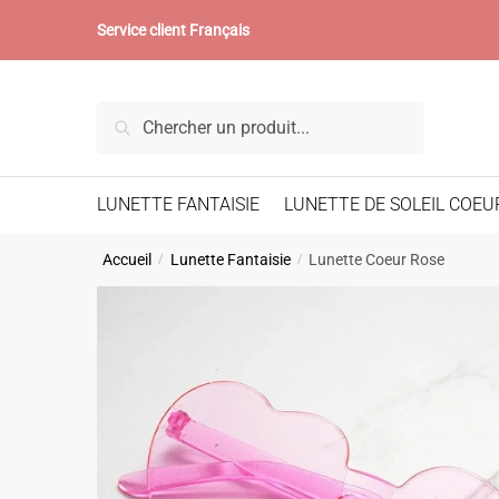
Skip
Skip
Service client Français
to
to
navigation
content
Recherche
Recherche
pour :
LUNETTE FANTAISIE
LUNETTE DE SOLEIL COEU
Accueil
Lunette Fantaisie
Lunette Coeur Rose
/
/