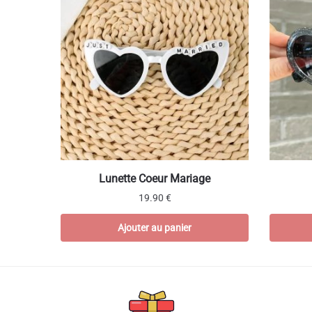
Ce
Lunette Coeur Mariage
produit
19.90
€
a
plusieur
Ajouter au panier
variation
Les
options
peuvent