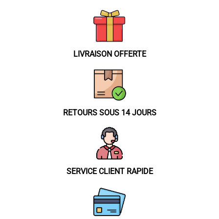
options
peuvent
être
choisies
sur
LIVRAISON OFFERTE
la
page
du
produit
RETOURS SOUS 14 JOURS
SERVICE CLIENT RAPIDE