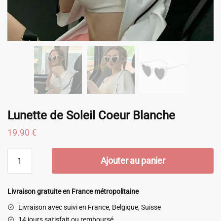
Lunette de Soleil Coeur Blanche
19.90
€
quantité
Ajouter au panier
de
Lunette
de
Livraison gratuite en France métropolitaine
Soleil
Livraison avec suivi en France, Belgique, Suisse
Coeur
14 jours satisfait ou remboursé