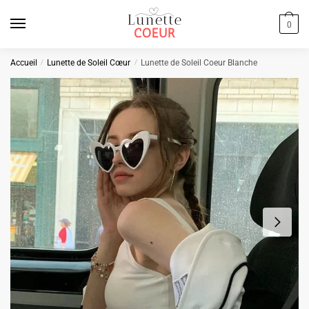
Skip
Skip
to
to
0
navigation
content
Accueil
/
Lunette de Soleil Cœur
/
Lunette de Soleil Coeur Blanche