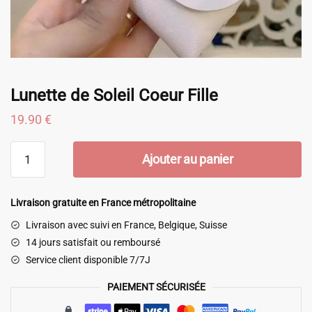
Lunette de Soleil Coeur Fille
19.90
€
quantité
Ajouter au panier
de
Lunette
de
Livraison gratuite en France métropolitaine
Soleil
Livraison avec suivi en France, Belgique, Suisse
Coeur
14 jours satisfait ou remboursé
Fille
Service client disponible 7/7J
PAIEMENT SÉCURISÉE