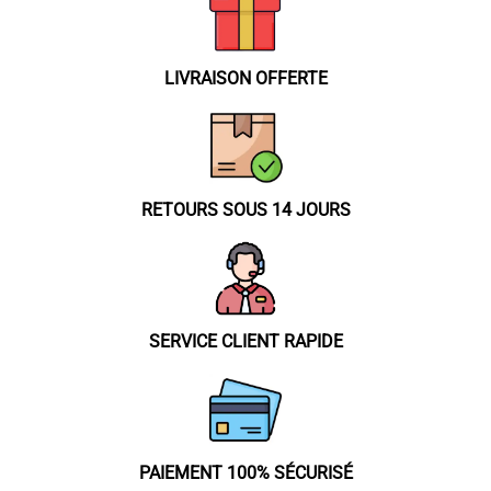
être
choisies
sur
LIVRAISON OFFERTE
la
page
du
produit
RETOURS SOUS 14 JOURS
SERVICE CLIENT RAPIDE
PAIEMENT 100% SÉCURISÉ