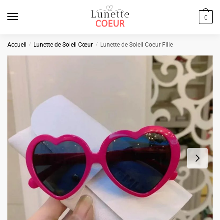
Skip
Skip
to
to
0
navigation
content
Accueil
/
Lunette de Soleil Cœur
/
Lunette de Soleil Coeur Fille