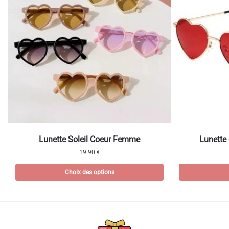
Ce
Lunette Soleil Coeur Femme
Lunette 
produit
19.90
€
a
plusieurs
Choix des options
variations.
Les
options
peuvent