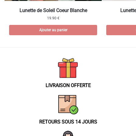
Ce
Lunette de Soleil Coeur Blanche
Lunett
produit
19.90
€
a
Ajouter au panier
plusieurs
variations.
Les
options
peuvent
être
choisies
sur
LIVRAISON OFFERTE
la
page
du
produit
RETOURS SOUS 14 JOURS