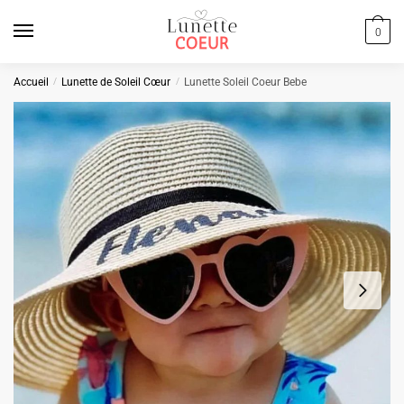
Skip
Skip
to
to
0
navigation
content
Accueil
/
Lunette de Soleil Cœur
/
Lunette Soleil Coeur Bebe